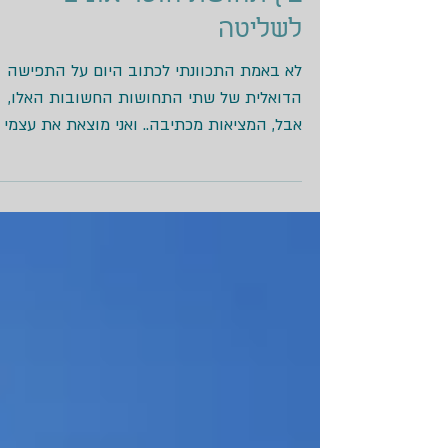
בין תחושת חוסר אונים
לשליטה
לא באמת התכוונתי לכתוב היום על התפישה
הדואלית של שתי התחושות החשובות האלו,
אבל, המציאות מכתיבה.. ואני מוצאת את עצמי
חושבת על רבים כל כך, בוגרים וילדים, נשים
וגברים, חרדים וחילונים,יהודים וערבים, וכולנו
מקווים שהמסיכות שעל פנינו יעזרו לנו לסנן
חדירת חלקיקים של תחושת אובדן שליטה וחו
אונים, כי אלו רגשות שמסוכנים לקיום שלנו, כי א
חוששים שאם נרגיש כך, אולי תהיה קריסה של
מערכות הגוף או הנפש שלנו. לגמרי טבעי הצור
הזה בתחושת שליטה, זהו אחד הצרכים
הראשוניים של כל אדם, ולכן, פחד מ