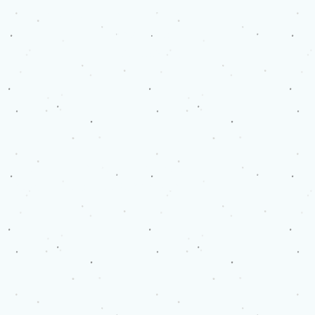
אטי תירוש - אימון השתקפותי
etitirosh@gmail.com
נייד 054-5303859
ק
ישור מרכזי לענפי מדיה בהם אני
מפרסמת
https://linktr.ee/etitirosh