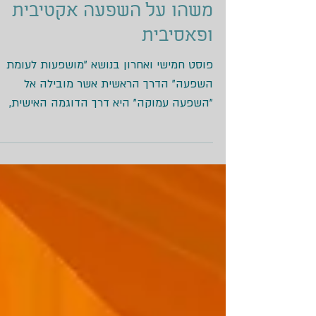
משהו על השפעה אקטיבית
ופאסיבית
פוסט חמישי ואחרון בנושא "מושפעות לעומת
השפעה" הדרך הראשית אשר מובילה אל
"השפעה עמוקה" היא דרך הדוגמה האישית,
"המודלינג". "השפעה אקטיבית", זאת ההשפעה
המוכרת לכולנו, הכוונה היא לנסיונות השפעה
ושכנוע אחרים שאנחנו צודקים או יודעים טוב
יותר ולכן, צריך להקשיב לדעתנו. "השפעה
פאסיבית" הפוכה כמעט בכל דרך, למעשה כשאי
כל רצון או נסיון להשפיע. לא פעם קרה לי
שראיתי התנהגות של אדם, שמעתי משהו קטן,
אולי משפט והוא חלף ויצא מחיי, אבל ההשפעה
שלו על החשיבה שלי, על התפישות שלי היתה