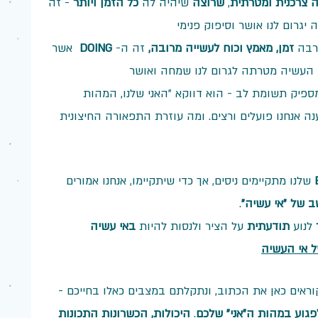
ה צרכנית ומטרתית
, 
שרוצה 
שיהיה לה 
כל הזמן ויותר
 - זה 
גרום לנו אושר וסיפוק פנימי
רבה 
זמן, מאמץ וכוח לעשייה מרובה, 
זה ה- 
DOING 
 אשר 
גם העשיה מטרתה לגרום לנו שמחה ואושר
ספיק תשומת לב - הוא דווקא "האני שלנו, המהות 
ה אנחנו פועלים ורצים. ומה עוזרת התפאורה החיצונית 
שלנו מתקיימים ניסים, אך כדי שיתקיימו, אנחנו אמורים 
 של "אי עשיה"
.
 לנוע 
תודעתית 
על הציר ולנסות להיות 
באי עשיה 
ל אי העשיה
ראים כאן את הכתוב, ונתקלתם במצבים כאלו בחייכם - 
פגוע במהות ה"אני" שלכם
. 
היכולות, הכשרונות התכונות