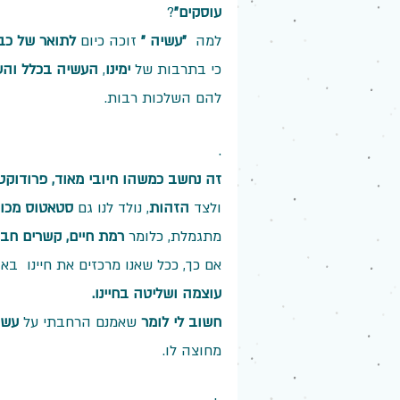
עוסקים"
?
למה 
 "עשיה "
 זוכה כיום 
לתואר של כב
כי בתרבות של
 ימינו
, 
העשיה בכלל והע
להם השלכות רבות.
.
זה נחשב כמשהו חיובי מאוד, פרודוקט
ולצד 
הזהות
, נולד לנו גם 
סטאטוס מכוב
מתגמלת, כלומר 
רמת חיים, קשרים חבר
אם כך, ככל שאנו מרכזים את חיינו  באז
עוצמה ושליטה בחיינו.
חשוב לי לומר
 שאמנם הרחבתי על 
עשי
מחוצה לו.