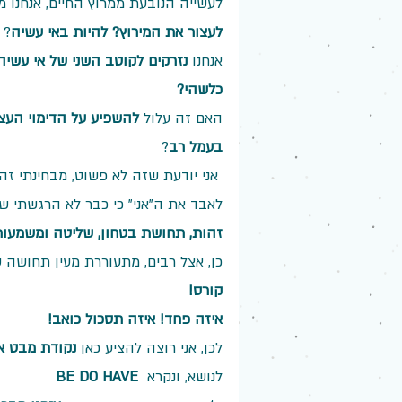
לעשייה הנובעת ממרוץ החיים, אנחנו מ
לעצור את המירוץ? להיות באי עשיה
? 
אנחנו 
נזרקים לקוטב השני של אי עשיה
כלשהי?
האם זה עלול 
להשפיע על הדימוי העצ
בעמל רב
? 
 אני יודעת שזה לא פשוט, מבחינתי ז
לאבד את ה"אני" כי כבר לא הרגשתי שי
זהות, תחושת בטחון, שליטה ומשמעו
כן, אצל רבים, מתעוררת מעין תחושה 
קורס! 
איזה פחד! איזה תסכול כואב!
לכן, אני רוצה להציע כאן 
נקודת מבט א
לנושא, ונקרא  
BE DO HAVE