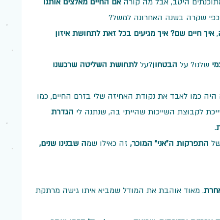
תוכנתים היטב, אבל מה קורה 
אם החיים מאלצים אותנו 
כפי שקרה בשנה האחרונה למשל?
, 
איך חיים שם? איך מגיעים בכל זאת לתחושת איזון 
מי
 שלנו? על 
הבטחון
?על 
לתחושת השליטה שרכשנו 
ה היה כמו לאבד את נקודת האחיזה שלי בזרם החיים, כמו 
יכת לקבוצת השייכות שהייתי בה, שנתנה לי 
הגדרת 
ת
. 
של 
התפרקות ה"אני" המוכר,
 זה כאילו שמ
ה שבנינו שנים, 
חרת
. מאוד אוהבת את המודל שמביא איתו גישה מרתקת 