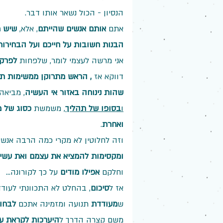
הנסיון - הכול נשאר אותו דבר.
אתם 
אותם אנשים שהייתם
, אלא, 
שיש 
הבנות חשובות על חייכם ועל הבחירות
אני מרשה לעצמי לומר, שלפחות 
לפרק 
דווקא אז
 , הראש מתרוקן ממשימות תפ
שהות נינוחה באזור אי העשיה
, מביאה
ו
בסופו של תהליך
, משמשת 
כסוג של מ
ואחרת
. 
וזה לחלוטין לא מקרי כמה הרבה אנשי
ומקסימות להמציא את עצמם ואת עשי
וחלקם 
אפילו מודים 
על כך לקורונה...
אז ל
סיכום
, בהחלט לא התכוונתי לעוד
ש
מעודדת
 תנועה ומזמינה אתכם 
לבחור
משם קצרה הדרך ל
היערכות לקראת ע