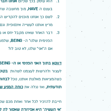
הוא עוסק בכך שכיום 
אנחנו חבר
בעצם ה
 HAVE, 
מוך מחשבה שזה י
לשם כך אנחנו מוכנים להקדיש ה
מריץ אותנו לעשייה אינסופית ו
דבר האחד שאינו מקבל יחס או מ
הפנימית שלנו" ה- 
BEING, 
שלמענ
אם ה"אני" שלנו, לא טוב לו?
דווקא
 בתוך האני הפנימי או ה- BEING 
לעצור ולהרשות לעצמנו לשהות  
בקוטב
כשהמציאות מאלצת אותנו, נוכל 
לבחור
תודעתית, 
ואז נגלה את 
כוחה המניע ש
חייבת להזכיר לכל אחד ואחת מכם שקו
"
אי העשיה
" 
היא אפיזודה שאסור לה ל