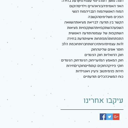
דומה מושך דומה
דימוי עצמי
דמיון
דעת בחירה
האני האמיתי
הבורא
הורים וילדים
היקום
המוח האנושי
המוח הגברי
המוח הנשי
הפכים משלימים
הקשבה
הקשר בין תודעה לבריאת מציאות
השוואה
השפעה
השתקפויות
השתקפויות מציאות
השתקפות של עצמנו
התודעה האנושית
התפתחות
התפתחות אישית
ודעת בחירה
זהות עצמית
זוגיות
זכרונות
חברות
חוכמת הלב
חוסר אונים שליטה
חוק
חוק הדואליות חוק הניגודים
חוק המאמץ המזערי
חוק הניגוד
חוק הניגודים
חוקי פיזיקה
חוקים קוסמיים
חוקרים
חירות
חירות פנימית
טוב ורע
יין ויאנג
ילדות
כוח המשיכה
כלים תודעתיים
עיקבו אחרינו