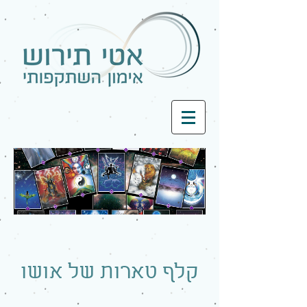
קלף טארות של אושו