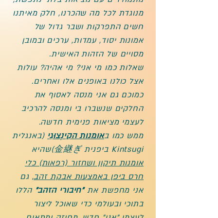
מנוגדת לכל מה שהכרנו, חלק מאיתנו
חשים התפרקות ושבר גדול של
אמונות יסוד, עמדות, ערכים ובמובן
מסויים של הזהות האישית.
שאלות כמו מי אני? מי אהיה? עולות
אצל כולנו באופנים אלו ואחרים.
כמוכם גם אני מנסה לאסוף את
החלקים שנשברו בי ומנסה להרכיב
לעצמי מציאות פנימית חדשה.
ממש כמו ב
אומנות הקִינְצוּגִי
(באנגלית
Kintsugi ביפנית 金継ぎ)שהיא
אומנות תיקון ושחזור (רפאות) כלי
חרס ביפן באמצעות אבקת זהב,
גם
אני מחפשת את
"חיבורי הזהב"
הללו
בתוכי ובעולמי כדי שאוכל ליצור
לעצמי "אני" חדש, מחוזק ומתאים