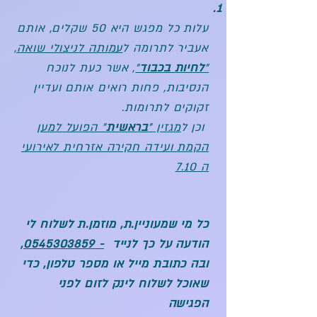
עלות כל מפגש היא 50 שקלים, אותם
אעביר לתרומה ל
עמותה לניצולי שואה,
"
לחיות בכבוד
"
, אשר כעת לנוכח
הנסיבות, פחות רואים אותם ועדיין
זקוקים לתרומות
.
וכן ל
מגזין "
בראשית
" הפועל למען
הקמת ועידה חקירה אזרחית לאירועי
ה 7.10
כל מי שמעוניין.ת, מוזמן.ת לשלוח לי
הודעה על כך לנייד
-
0545303859
,
ובה כתובת מייל או מספר טלפון, כדי
שאוכל לשלוח לינק לזום לפני
הפגישה