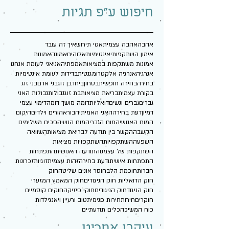
חיפוש ע"פ תגיות
אהבה
אהבה עצמית
אטי תירוש
איך זה עובד
אימון השתקפותי
אינטימיות
אלוהים
אמונה
אמונות
אמונות משתקפות במציאות
אמפתיה
אני
אני לעומת אנחנו
אנרגיה
אנרגיה אלקטרומגנטית
בדידות לעומת אינטימיות
בחירה
בחירה חופשית
בטחון
ביחד
בן זוג
בני אדם
בני זוג
בקורת עצמית
בריאת מציאות
בת זוג
גבולות
גבולות האני
גברים
גברים ונשים
דואליות
דומה מושך דומה
דימוי עצמי
דמיון
דעת בחירה
האני האמיתי
הבורא
הורים וילדים
היקום
המוח האנושי
המוח הגברי
המוח הנשי
הפכים משלימים
הקשבה
הקשר בין תודעה לבריאת מציאות
השוואה
השפעה
השתקפויות
השתקפויות מציאות
השתקפות של עצמנו
התודעה האנושית
התפתחות
התפתחות אישית
ודעת בחירה
זהות עצמית
זוגיות
זכרונות
חברות
חוכמת הלב
חוסר אונים שליטה
חוק
חוק הדואליות חוק הניגודים
חוק המאמץ המזערי
חוק הניגוד
חוק הניגודים
חוקי פיזיקה
חוקים קוסמיים
חוקרים
חירות
חירות פנימית
טוב ורע
יין ויאנג
ילדות
כוח המשיכה
כלים תודעתיים
עיקבו אחרינו