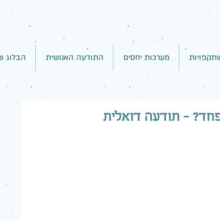
תקפויות
מערכות יחסים
התודעה האנושית
הבלוג ש
חד? - תודעה דואלית