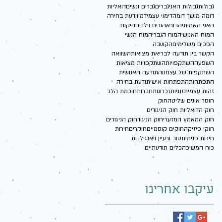
גבולות
גבולות האני
גברים
גברים ונשים
דואליות
דומה מושך דומה
דימוי עצמי
דמיון
דעת בחירה
האני האמיתי
הבורא
הורים וילדים
היקום
המוח האנושי
המוח הגברי
המוח הנשי
הפכים משלימים
הקשבה
הקשר בין תודעה לבריאת מציאות
השוואה
השפעה
השתקפויות
השתקפויות מציאות
השתקפות של עצמנו
התודעה האנושית
התפתחות
התפתחות אישית
ודעת בחירה
זהות עצמית
זוגיות
זכרונות
חברות
חוכמת הלב
חוסר אונים שליטה
חוק
חוק הדואליות חוק הניגודים
חוק המאמץ המזערי
חוק הניגוד
חוק הניגודים
חוקי פיזיקה
חוקים קוסמיים
חוקרים
חירות
חירות פנימית
טוב ורע
יין ויאנג
ילדות
כוח המשיכה
כלים תודעתיים
עיקבו אחרינו