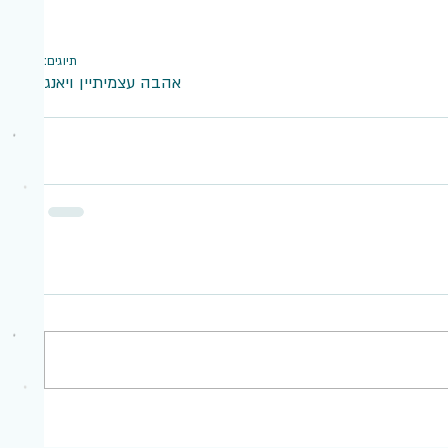
תיוגים:
אהבה עצמית
יין ויאנג