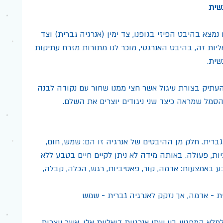
שית
נמצא בהיבט הפיזי בגופנו, צד ימין (אנרגיה גברית) וצד 
ליות זה, בהיבט האנרגטי, מוכר לנו מתורות מזרח עתיקות 
שית.
 העתיק בצורת עיגול אשר חצי ממנו שחור עם נקודה לבנה 
הסמל שמראה כיצד שני ניגודים יוצרים את השלם.
גברית. חלק מן ההיבטים של אנרגיה זו הם: שמש, חום, 
יות, פעולה. באותה מידה לא ניתן לקיים חיים בטבע ללא 
ע באמצעות: אדמה, קור, פאסיביות, רגש, הכלה, קבלה, 
 - אדמה, אך נזקק לאנרגיה גברית - שמש
למלא המפגש בין שתי אנרגיות דואליות אלו, אשר יוצרות 