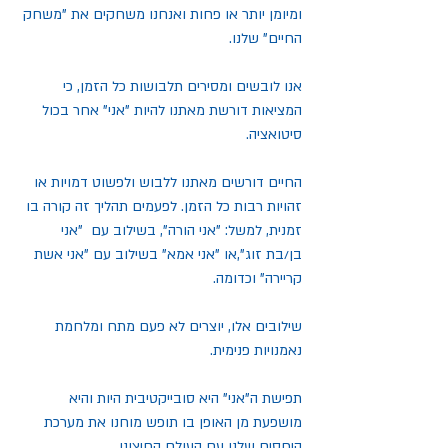
ומיומן יותר או פחות ואנחנו משחקים את "משחק 
החיים" שלנו.
אנו לובשים ומסירים תלבושות כל הזמן, כי 
המציאות דורשת מאתנו להיות "אני" אחר בכול 
סיטואציה.
החיים דורשים מאתנו ללבוש ולפשוט דמויות או 
זהויות רבות כל הזמן. לפעמים תהליך זה קורה בו 
זמנית, למשל: "אני הורה", בשילוב עם  "אני 
בן/בת זוג",או "אני אמא" בשילוב עם "אני אשת 
קריירה" וכדומה.
שילובים אלו, יוצרים לא פעם מתח ומלחמת 
נאמנויות פנימית.
תפישת ה"אני" היא סובייקטיבית היות והיא 
מושפעת מן האופן בו תופש מוחנו את מערכת 
היחסים שלנו עם העולם החיצוני. 