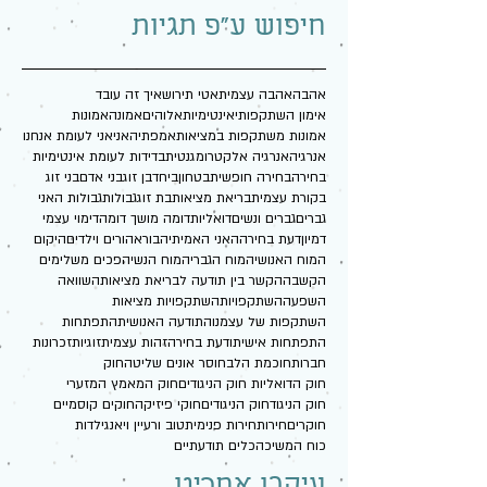
חיפוש ע"פ תגיות
אהבה
אהבה עצמית
אטי תירוש
איך זה עובד
אימון השתקפותי
אינטימיות
אלוהים
אמונה
אמונות
אמונות משתקפות במציאות
אמפתיה
אני
אני לעומת אנחנו
אנרגיה
אנרגיה אלקטרומגנטית
בדידות לעומת אינטימיות
בחירה
בחירה חופשית
בטחון
ביחד
בן זוג
בני אדם
בני זוג
בקורת עצמית
בריאת מציאות
בת זוג
גבולות
גבולות האני
גברים
גברים ונשים
דואליות
דומה מושך דומה
דימוי עצמי
דמיון
דעת בחירה
האני האמיתי
הבורא
הורים וילדים
היקום
המוח האנושי
המוח הגברי
המוח הנשי
הפכים משלימים
הקשבה
הקשר בין תודעה לבריאת מציאות
השוואה
השפעה
השתקפויות
השתקפויות מציאות
השתקפות של עצמנו
התודעה האנושית
התפתחות
התפתחות אישית
ודעת בחירה
זהות עצמית
זוגיות
זכרונות
חברות
חוכמת הלב
חוסר אונים שליטה
חוק
חוק הדואליות חוק הניגודים
חוק המאמץ המזערי
חוק הניגוד
חוק הניגודים
חוקי פיזיקה
חוקים קוסמיים
חוקרים
חירות
חירות פנימית
טוב ורע
יין ויאנג
ילדות
כוח המשיכה
כלים תודעתיים
עיקבו אחרינו