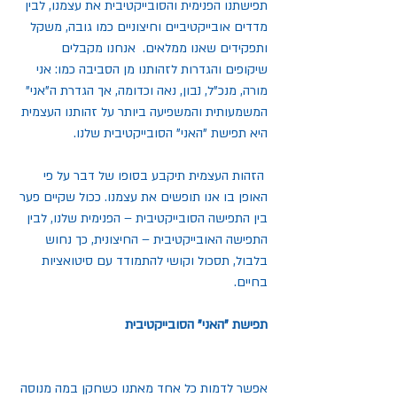
תפישתנו הפנימית והסובייקטיבית את עצמנו, לבין 
מדדים אובייקטיביים וחיצוניים כמו גובה, משקל 
ותפקידים שאנו ממלאים.  אנחנו מקבלים 
שיקופים והגדרות לזהותנו מן הסביבה כמו: אני 
מורה, מנכ"ל, נבון, נאה וכדומה, אך הגדרת ה"אני" 
המשמעותית והמשפיעה ביותר על זהותנו העצמית 
היא תפישת "האני" הסובייקטיבית שלנו. 
 הזהות העצמית תיקבע בסופו של דבר על פי 
האופן בו אנו תופשים את עצמנו. ככול שקיים פער 
בין התפישה הסובייקטיבית – הפנימית שלנו, לבין 
התפישה האובייקטיבית – החיצונית, כך נחוש 
בלבול, תסכול וקושי להתמודד עם סיטואציות 
בחיים.
תפישת "האני" הסובייקטיבית
אפשר לדמות כל אחד מאתנו כשחקן במה מנוסה 