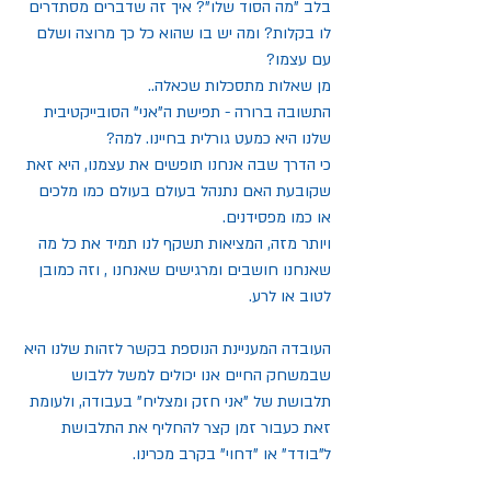
בלב "מה הסוד שלו"? איך זה שדברים מסתדרים 
לו בקלות? ומה יש בו שהוא כל כך מרוצה ושלם 
עם עצמו?
מן שאלות מתסכלות שכאלה..
התשובה ברורה - תפישת ה"אני" הסובייקטיבית 
שלנו היא כמעט גורלית בחיינו. למה?
כי הדרך שבה אנחנו תופשים את עצמנו, היא זאת 
שקובעת האם נתנהל בעולם בעולם כמו מלכים 
או כמו מפסידנים.
ויותר מזה, המציאות תשקף לנו תמיד את כל מה 
שאנחנו חושבים ומרגישים שאנחנו , וזה כמובן 
לטוב או לרע. 
העובדה המעניינת הנוספת בקשר לזהות שלנו היא 
שבמשחק החיים אנו יכולים למשל ללבוש 
תלבושת של "אני חזק ומצליח" בעבודה, ולעומת 
זאת כעבור זמן קצר להחליף את התלבושת 
ל"בודד" או "דחוי" בקרב מכרינו.