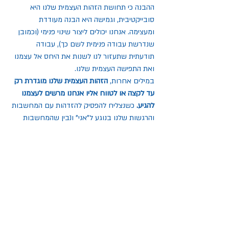
ההבנה כי תחושת הזהות העצמית שלנו היא 
סובייקטיבית, וגמישה היא הבנה מעודדת 
ומעצימה. אנחנו יכולים ליצור שינוי פנימי (וכמובן 
שנדרשת עבודה פנימית לשם כך), עבודה 
תודעתית שתעזור לנו לשנות את היחס אל עצמנו 
ואת התפישה העצמית שלנו.
במילים אחרות, 
הזהות העצמית שלנו מוגדרת רק 
עד לקצה או לטווח אליו אנחנו מרשים לעצמנו 
להגיע. 
כשנצליח להפסיק להזדהות עם המחשבות 
והרגשות שלנו בנוגע ל"אני" ונבין שהמחשבות 
שלנו הן לא "הדבר האמיתי", נגלה שבמעמקי 
"תיבת התלבושות" שלנו מסתתרת ישות פנימית – 
מקורית, אשר אינה מושפעת מתפישתנו 
הסובייקטיבית והיא היא "האני" האמתי שלנו.