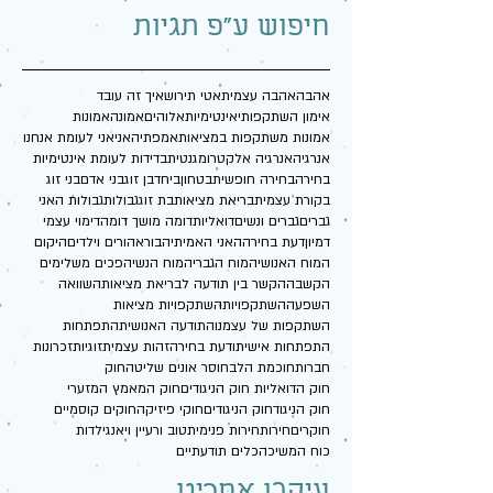
חיפוש ע"פ תגיות
אהבה
אהבה עצמית
אטי תירוש
איך זה עובד
אימון השתקפותי
אינטימיות
אלוהים
אמונה
אמונות
אמונות משתקפות במציאות
אמפתיה
אני
אני לעומת אנחנו
אנרגיה
אנרגיה אלקטרומגנטית
בדידות לעומת אינטימיות
בחירה
בחירה חופשית
בטחון
ביחד
בן זוג
בני אדם
בני זוג
בקורת עצמית
בריאת מציאות
בת זוג
גבולות
גבולות האני
גברים
גברים ונשים
דואליות
דומה מושך דומה
דימוי עצמי
דמיון
דעת בחירה
האני האמיתי
הבורא
הורים וילדים
היקום
המוח האנושי
המוח הגברי
המוח הנשי
הפכים משלימים
הקשבה
הקשר בין תודעה לבריאת מציאות
השוואה
השפעה
השתקפויות
השתקפויות מציאות
השתקפות של עצמנו
התודעה האנושית
התפתחות
התפתחות אישית
ודעת בחירה
זהות עצמית
זוגיות
זכרונות
חברות
חוכמת הלב
חוסר אונים שליטה
חוק
חוק הדואליות חוק הניגודים
חוק המאמץ המזערי
חוק הניגוד
חוק הניגודים
חוקי פיזיקה
חוקים קוסמיים
חוקרים
חירות
חירות פנימית
טוב ורע
יין ויאנג
ילדות
כוח המשיכה
כלים תודעתיים
עיקבו אחרינו