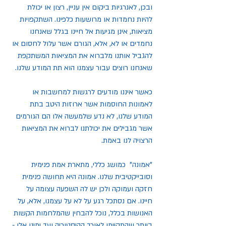
ובכן, לאנרגיות ביקום אין עניין, רצון או יכולת 
להיות נחמדות או מרושעות כלפינו. השתקפויות 
מציאות, אינן מגיעות אל חיינו בגלל שאנחנו 
נחמדים או לא, אלא, הגורם אשר עלול לחסום או 
להגביל אותנו מלברוא את המציאות המשתקפת 
שאנחנו רוצים עבור עצמנו הוא תת המודע שלנו.
כאשר איננו מודעים לרגשות למחשבות או 
לאמונות החוסמות אשר ארוזות היטב בתת 
המודע שלנו, לא נדע שלמעשה אלו הם הגורמים 
אשר מגבילים את יכולתנו לברוא את המציאות 
הרצויה לנו באמת.
"אמונה"  כמושג כללי, מתארת אמת פנימית 
וסובייקטיבית שלנו. אמונה היא תחושה פנימית 
חזקה ועמוקה ולכן יש לה השפעה עצומה על 
חיינו. אם נסתכל רגע על לא על עצמנו, אלא, על 
האנושות בכלל, נוכל להבחין שהמלחמות הקשות 
ביותר שהתקיימו לאורך ההיסטוריה ועד ימינו אלו - 