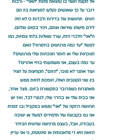
אל הקצה השני בו נמצאת מהות "האני" - ורבות 
דובר על כך שאנשים נקלעו למציאות בה הם  
חווים  תחושות של בדידות ולבדות כי לא היה 
לידם מישהו שיראה אותם, ויכיר בקיום שלהם.
ה"אני" הלבדי הזה, עורר שאלות בלתי צפויות, כמו 
למשל "עד כמה מרגישים בחסרוני? האם 
הנוכחות שלי או חוסר הנוכחות שלי מורגשים? 
עד כמה בעצם, אני משמעותי בחיי אחרים?
ועוד אתגר לא מוכר, "הזום", הקפיצות על הציר 
בין שני הקטבים האלו, הופכות להיות ממש 
מאתגרות כשמדובר בתקשורת בזום. מצד אחד, 
אני בבית שלי או בחדר שלי, לגמרי לבד, ואז יש 
תחושה חזקה של "אני" וממש במקביל ובו זמנית 
אני גם בקבוצה של תלמידים למשל או ישיבה 
בעבודה, אבל, בעצם מרגישה שחווית הביחד 
הזאת היא די מלאכותית או סינטטית, כי אני עדיין 