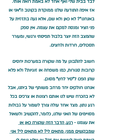
לבד בבית שלי ואף אחד לא באמת רואה אותי.
אז איפה התודעה שלנו ממוקדת בקוטב ה"אני או 
באנחנו"? לא כאן ולא שם, אלא נעה בתזזית על 
פני הציר ומנסה למקם את עצמה. אין ספק 
שהמצב הזה יוצר בלבול תפיסתי ורגשי, ומעורר 
תסכולים, חרדות ולחצים.
חשוב להתבונן על מה שקורה במערכות יחסים 
קרובות סגורות, כמו משפחה או זוגיות? ולא פלא 
שהן הפכו ל"סיר לחץ" מסוכן.
אנחנו חולקים יחד מרחב משותף של ביתנו, אבל 
לא בהכרח שיש לנו אותם רצונות או צרכים בכל 
רגע נתון. מצד אחד עולה צורך לשמור על גבולות 
מסויימים של האני שלנו, כלומר, להקשיב ולשאול 
את עצמנו - 
רגע, הדבר הזה שקורה כאן או 
שמבקשים ממני, מתאים לי? לא מתאים לי? אני 