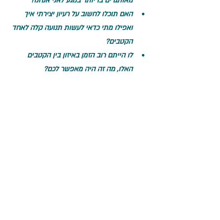
מאותגרים בו יותר בנוגע לאני אנחנו?
האם תוכלו לחשוב על רעיון יצירתי איך 
ואפילו מתי כדאי לעשות תנועה קלה לאחד 
הקטבים?
לו הייתם רוב הזמן באיזון בין הקטבים 
האלו, מה זה היה מאפשר לכם? 
זהו להפעם. 
מקווה שניצוצות המחשבות האלו 
תרמו בדרך שמתאימה לכל אחד ואחת מכם
. 
הפוסט הבא יעסוק בתפישה הדואלית של 
"בדידות 
לעומת אינטימיות" בתוך מערכת זוגית.
הלינק לסרטון בנושא ביוטיוב הוא 
https://youtu.be/yYaG5EwaQeA
 הלינק לפודקסט על הנושא הזה 
https://spoti.fi/3csg5tx