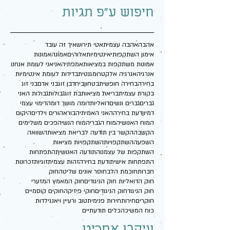
חיפוש ע"פ תגיות
אהבה
אהבה עצמית
אטי תירוש
איך זה עובד
אימון השתקפותי
אינטימיות
אלוהים
אמונה
אמונות
אמונות משתקפות במציאות
אמפתיה
אני
אני לעומת אנחנו
אנרגיה
אנרגיה אלקטרומגנטית
בדידות לעומת אינטימיות
בחירה
בחירה חופשית
בטחון
ביחד
בן זוג
בני אדם
בני זוג
בקורת עצמית
בריאת מציאות
בת זוג
גבולות
גבולות האני
גברים
גברים ונשים
דואליות
דומה מושך דומה
דימוי עצמי
דמיון
דעת בחירה
האני האמיתי
הבורא
הורים וילדים
היקום
המוח האנושי
המוח הגברי
המוח הנשי
הפכים משלימים
הקשבה
הקשר בין תודעה לבריאת מציאות
השוואה
השפעה
השתקפויות
השתקפויות מציאות
השתקפות של עצמנו
התודעה האנושית
התפתחות
התפתחות אישית
ודעת בחירה
זהות עצמית
זוגיות
זכרונות
חברות
חוכמת הלב
חוסר אונים שליטה
חוק
חוק הדואליות חוק הניגודים
חוק המאמץ המזערי
חוק הניגוד
חוק הניגודים
חוקי פיזיקה
חוקים קוסמיים
חוקרים
חירות
חירות פנימית
טוב ורע
יין ויאנג
ילדות
כוח המשיכה
כלים תודעתיים
עיקבו אחרינו