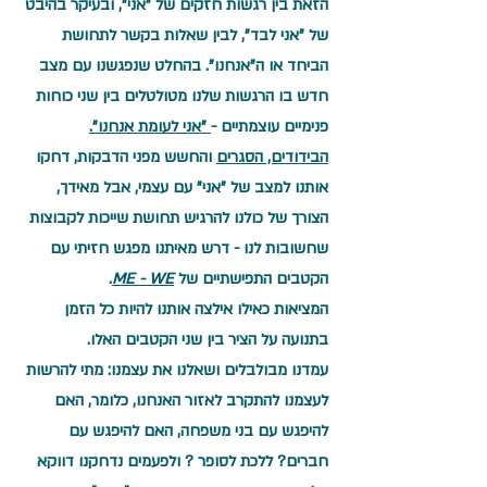
הזאת בין רגשות חזקים של "אני", ובעיקר בהיבט 
של "אני לבד", לבין שאלות בקשר לתחושת 
הביחד או ה"אנחנו". בהחלט שנפגשנו עם מצב 
חדש בו הרגשות שלנו מטולטלים בין שני כוחות 
פנימיים עוצמתיים -
 "אני לעומת אנחנו".
הבידודים, הסגרים
 והחשש מפני הדבקות, דחקו 
אותנו למצב של "אני" עם עצמי, אבל מאידך, 
הצורך של כולנו להרגיש תחושת שייכות לקבוצות 
שחשובות לנו - דרש מאיתנו מפגש חזיתי עם 
הקטבים התפישתיים של 
ME - WE
.
המציאות כאילו אילצה אותנו להיות כל הזמן 
בתנועה על הציר בין שני הקטבים האלו. 
עמדנו מבולבלים ושאלנו את עצמנו: מתי להרשות 
לעצמנו להתקרב לאזור האנחנו, כלומר, האם 
להיפגש עם בני משפחה, האם להיפגש עם 
חברים? ללכת לסופר ? ולפעמים נדחקנו דווקא 