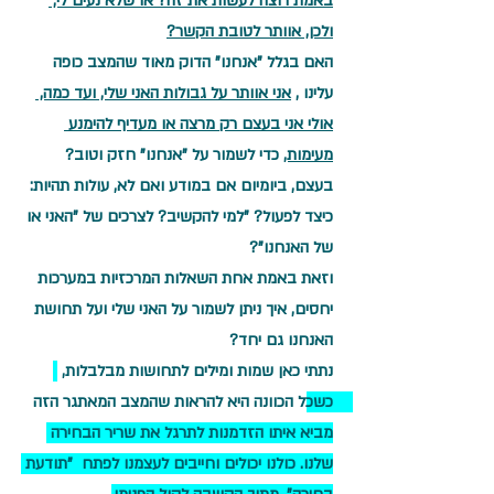
באמת רוצה לעשות את זה? או שלא נעים לי, 
ולכן, אוותר לטובת הקשר?
האם בגלל "אנחנו" הדוק מאוד שהמצב כופה 
עלינו , 
אני אוותר על גבולות האני שלי, ועד כמה, 
אולי אני בעצם רק מרצה או מעדיף להימנע 
מעימות,
 כדי לשמור על "אנחנו" חזק וטוב?
בעצם, ביומיום אם במודע ואם לא, עולות תהיות: 
כיצד לפעול? "למי להקשיב? לצרכים של "האני או 
של האנחנו"?
וזאת באמת אחת השאלות המרכזיות במערכות 
יחסים, איך ניתן לשמור על האני שלי ועל תחושת 
האנחנו גם יחד?
נתתי כאן שמות ומילים לתחושות מבלבלות, 
כשכל הכוונה היא להראות 
שהמצב המאתגר הזה 
מביא איתו הזדמנות לתרגל את שריר הבחירה 
שלנו. כולנו יכולים וחייבים לעצמנו לפתח  "תודעת 