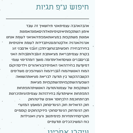
חיפוש ע"פ תגיות
אהבה
אהבה עצמית
אטי תירוש
איך זה עובד
אימון השתקפותי
אינטימיות
אלוהים
אמונה
אמונות
אמונות משתקפות במציאות
אמפתיה
אני
אני לעומת אנחנו
אנרגיה
אנרגיה אלקטרומגנטית
בדידות לעומת אינטימיות
בחירה
בחירה חופשית
בטחון
ביחד
בן זוג
בני אדם
בני זוג
בקורת עצמית
בריאת מציאות
בת זוג
גבולות
גבולות האני
גברים
גברים ונשים
דואליות
דומה מושך דומה
דימוי עצמי
דמיון
דעת בחירה
האני האמיתי
הבורא
הורים וילדים
היקום
המוח האנושי
המוח הגברי
המוח הנשי
הפכים משלימים
הקשבה
הקשר בין תודעה לבריאת מציאות
השוואה
השפעה
השתקפויות
השתקפויות מציאות
השתקפות של עצמנו
התודעה האנושית
התפתחות
התפתחות אישית
ודעת בחירה
זהות עצמית
זוגיות
זכרונות
חברות
חוכמת הלב
חוסר אונים שליטה
חוק
חוק הדואליות חוק הניגודים
חוק המאמץ המזערי
חוק הניגוד
חוק הניגודים
חוקי פיזיקה
חוקים קוסמיים
חוקרים
חירות
חירות פנימית
טוב ורע
יין ויאנג
ילדות
כוח המשיכה
כלים תודעתיים
עיקבו אחרינו