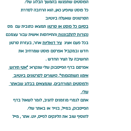
הפוסטים שתפגשו בהמשך הבלוג שלי.
כל פוסט שיופיע כאן, הוא הרחבה לסדרת 
הסרטונים שאעלה ביוטיוב
בסיום כל פוסט או סרטון
 תמצאו כתובית עם  מס 
נקודות להתבוננות 
והתייחסות אישית עבור עצמכם
בכל פעם אציג  
ציר דואליות
 אחר, בעזרת סרטון 
חדש ובמקביל אפרסם פוסט שמרחיב את 
החשיבה על הציר החדש . 
אפרסם בדף הפייסבוק שלי שנקרא: 
"אטי תירוש 
אימון השתקפותי", קישורים לסרטונים ביוטיוב 
ולפוסטים המורחבים, שנמצאים בבלוג שבאתר 
שלי. 
אתם לגמרי מוזמנים להגיב, לומר לשאול בדף 
הפייסבוק, במייל, בנייד או באתר שלי. 
להוסיף שוב את הלינקים לפייס, יוט. אתר , מייל