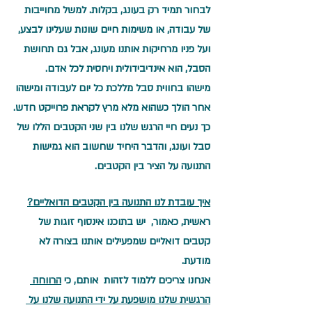
לבחור תמיד רק בעונג, בקלות. למשל מחוייבות 
של עבודה, או משימות חיים שונות שעלינו לבצע, 
ועל פניו מרחיקות אותנו מעונג, אבל גם תחושת  
הסבל, הוא אינדיבידולית ויחסית לכל אדם. 
מישהו בחווית סבל מללכת כל יום לעבודה ומישהו 
אחר הולך כשהוא מלא מרץ לקראת פרוייקט חדש.
כך נעים חיי הרגש שלנו בין שני הקטבים הללו של 
סבל ועונג, והדבר היחיד שחשוב הוא גמישות 
התנועה על הציר בין הקטבים.
איך עובדת לנו התנועה בין הקטבים הדואליים?
ראשית, כאמור,  יש בתוכנו אינסוף זוגות של 
קטבים דואליים שמפעילים אותנו בצורה לא 
מודעת.
אנחנו צריכים ללמוד לזהות  אותם, כי 
הרווחה 
הרגשית שלנו מושפעת על ידי התנועה שלנו על 