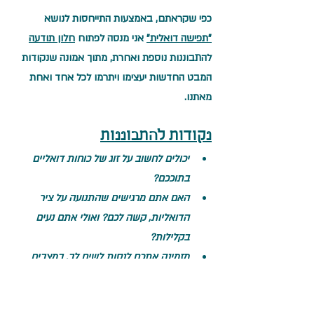
כפי שקראתם, באמצעות התייחסות לנושא 
"תפישה דואלית"
 אני מנסה לפתוח 
חלון תודעה
להתבוננות נוספת ואחרת, מתוך אמונה שנקודות 
המבט החדשות יעצימו ויתרמו לכל אחד ואחת 
מאתנו.
נקודות להתבוננות
יכולים לחשוב על זוג של כוחות דואליים 
בתוככם?
האם אתם מרגישים שהתנועה על ציר 
הדואליות, קשה לכם? ואולי אתם נעים 
בקלילות?
מזמינה אתכם לנסות לשים לב, במצבים 
שונים במהלך היומיום שלכם, ולבדוק לאיזה 
מבין הקטבים אתם קרובים? טוב לכם שם 