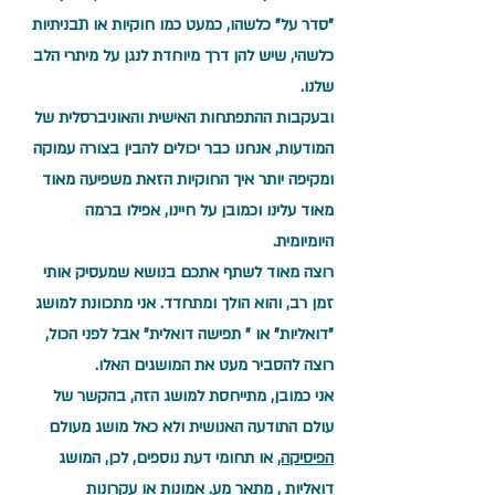
"סדר על" כלשהו, כמעט כמו חוקיות או תבניתיות 
כלשהי, שיש להן דרך מיוחדת לנגן על מיתרי הלב 
שלנו.
ובעקבות ההתפתחות האישית והאוניברסלית של 
המודעות, אנחנו כבר יכולים להבין בצורה עמוקה 
ומקיפה יותר איך החוקיות הזאת משפיעה מאוד 
מאוד עלינו וכמובן על חיינו, אפילו ברמה 
היומיומית. 
רוצה מאוד לשתף אתכם בנושא שמעסיק אותי 
זמן רב, והוא הולך ומתחדד. אני מתכוונת למושג 
"דואליות" או " תפישה דואלית" אבל לפני הכול, 
רוצה להסביר מעט את המושגים האלו. 
אני כמובן, מתייחסת למושג הזה, בהקשר של 
עולם התודעה האנושית ולא כאל מושג מעולם 
הפיסיקה,
 או תחומי דעת נוספים, לכן, המושג 
דואליות , מתאר מע. אמונות או עקרונות 